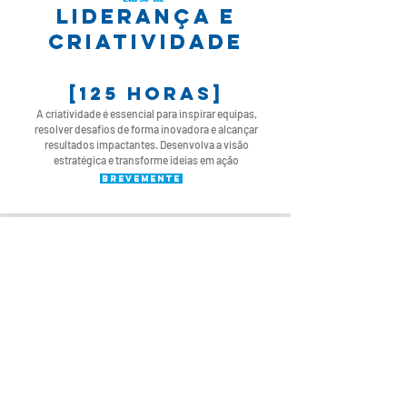
liderança e
criatividade
[125 horas]
A criatividade é essencial para inspirar equipas,
resolver desafios de forma inovadora e alcançar
resultados impactantes. Desenvolva a visão
estratégica e transforme ideias em ação
Brevemente
voltar
pré-requisitos para
frequência de
formação à distância