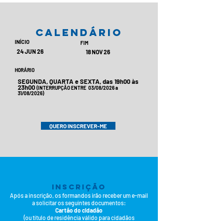
calendário
INÍCIO
FIM
24 JUN 26
18 NOV 26
HORÁRIO
SEGUNDA, QUARTA e SEXTA, das 19h00 às
23h00
(INTERRUPÇÃO ENTRE 03/08/2026 a
31/08/2026)
QUERO INSCREVER-ME
INSCRIÇÃ
O
Após a inscrição
,
os formandos irão receber um e-mail
a solicitar os seguintes documentos:
Cartão do cidadão
(ou título de residência válido para cidadãos