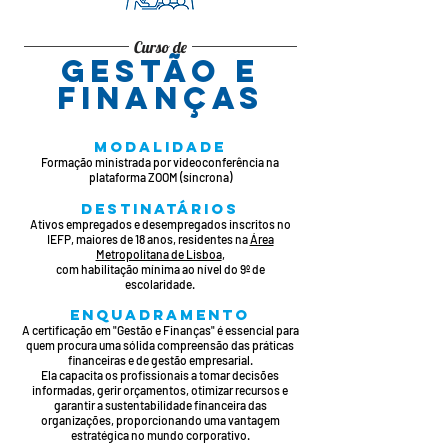
Curso de
gestão e
finanças
MODALIDADE
Formação ministrada por videoconfe
rência na
plataforma ZOOM (síncrona)
DESTINATÁRIOS
Ativos empregados e desempregados inscritos no
IEFP, maiores de 18 anos, residentes na
Área
Metropolitana de Lisboa
,
com
habilitação mínima ao nível do 9º de
escolaridade.
ENQUADRAMENTO
A certificação em "Gestão e Finanças" é essencial para
quem procura uma sólida compreensão das práticas
financeiras e de gestão empresarial.
Ela capacita os profissionais a tomar decisões
informadas, gerir orçamentos, otimizar recursos e
garantir a sustentabilidade financeira das
organizações, proporcionando uma vantagem
estratégica no mundo corporativo.