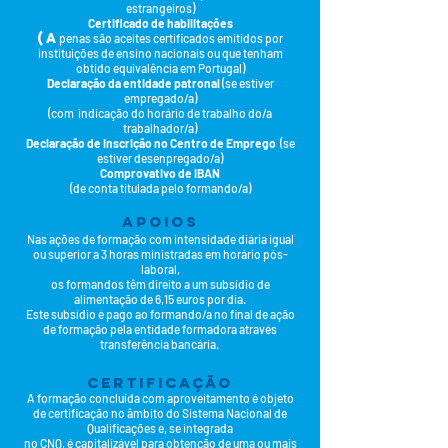
estrangeiros)
Certificado de habilita
ções
(a
penas são aceites certificados emitidos por
instituições de ensino nacionais ou que tenham
obtido equivalência em Portugal)
Declaração da entidade patronal
(se estiver
empregado/a)
(com indicação do horário de trabalho do/a
trabalhador/a)
Declaração de inscrição no Centro de Emprego
(se
estiver desenpregado/a)
Comprovativo de I
BAN
(de conta titulada pelo formando/a)
APO
IOS
Nas ações de formação com intensidade diária igual
ou superior a 3 horas ministradas em horário pós-
laboral,
os formandos
têm direito a um subsídio de
alimentação de 6,15
euros por dia.
Este subsídio é pago ao formando/a no final de ação
de formação pela entidade formadora através
transferência bancária.
CERTIFICAÇÃO
A formação concluída com aproveitamento é objeto
de certificação no âmbito do Sistema Nacional de
Qualificações e, se integrada
no CNQ,
é capitalizável para obtenção de uma ou mais