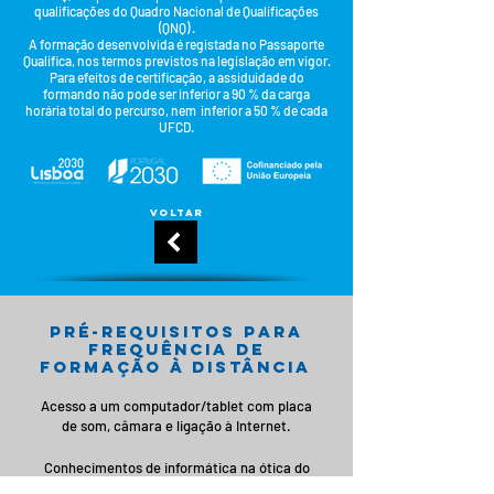
qualificações do Quadro Nacional de Qualificações
(QNQ) .
A formação desenvolvida é registada no Passaporte
Qualifica, nos termos previstos na legislação em vigor.
Para efeitos de certificação, a assiduidade do
formando
não pode ser inferior a 90 % da carga
horária
total do percurso, nem inferior a 50 % de cada
UFCD.
voltar
pré-requisitos para
frequência de
formação à distância
Acesso a um computador/tablet com placa
de som, câmara e ligação à Internet.
Conhecimentos de informática na ótica do
utilizador, nomeadamente experiência de