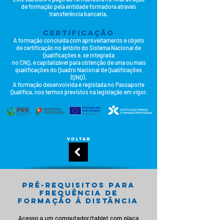
de formação pela entidade formadora através
transferência bancária.
CERTIFICAÇÃO
A formação concluída com aproveitamento é objeto
de certificação no âmbito do Sistema Nacional de
Qualificações e, se integrada
no CNQ,
é capitalizável para obtenção de uma ou mais
qualificações do Quadro Nacional de Qualificações
(QNQ) .
A formação desenvolvida é registada no Passaporte
Qualifica, nos termos previstos na legislação em vigor.
voltar
pré-requisitos para
frequência de
formação à distância
Acesso a um computador/tablet com placa