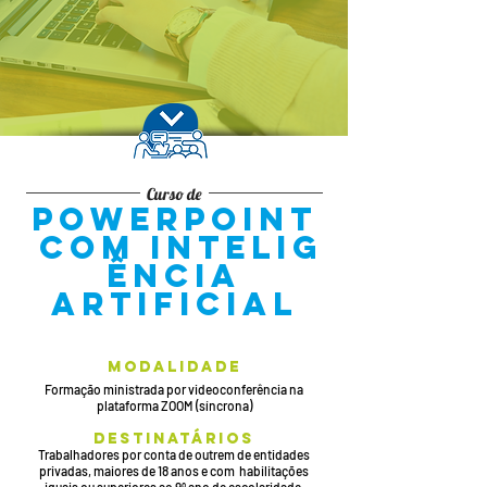
Curso de
POWERPOINT
COM
INTELIG
ÊNCIA
ARTIFICIAL
MODAL
IDADE
Formação ministrada por videoconfe
rência na
plataforma ZOOM (síncrona)
DESTINATÁRIOS
Trabalhadores por conta de outrem de entidades
privadas, maiores de 18 anos e com habilitações