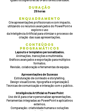
iguais ou superiores ao 9º ano de escolaridade.
DURAÇÃO
25 horas
ENQUADRAMENTO
Crie apresentações profissionais e com impacto,
utilizando os recursos avançados do PowerPoint e
explore o uso
da Inteligência Artificial para otimizar o processo de
criação das suas apresentações.
CONTEúDOS
PROGRAMÁTICOS
Layouts e templates personalizados.
Animações, transições e multimédia.
Gráficos avançados e exportação para múltiplos
formatos.
Revisão, colaboração e ferramentas de equipe.
Apresentações de Sucesso
Estruturação de conteúdo e storytelling.
Design visual (cores, tipografia e organização).
Técnicas de comunicação e interação com o público.
Inteligência Artificial vs PowerPoint
Uso de IA para criar e personalizar apresentações.
Ferramentas integradas ao PowerPoint e aplicativos
externos.
Comparação: criatividade humana x soluções