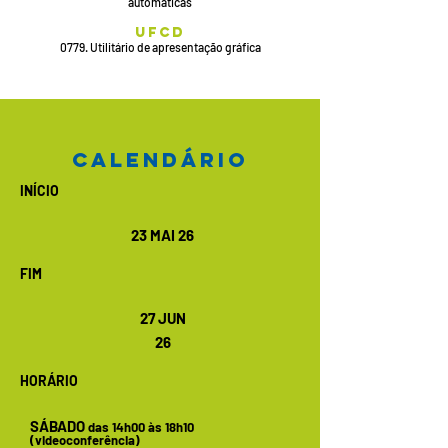
automáticas
UFCD
0779. Utilitário de apresentação gráfica
calendário
INÍCIO
23 MAI 26
FIM
27 JUN
26
HORÁRIO
SÁBADO
das 14h00 às 18
h
1
0
(videoconferência)