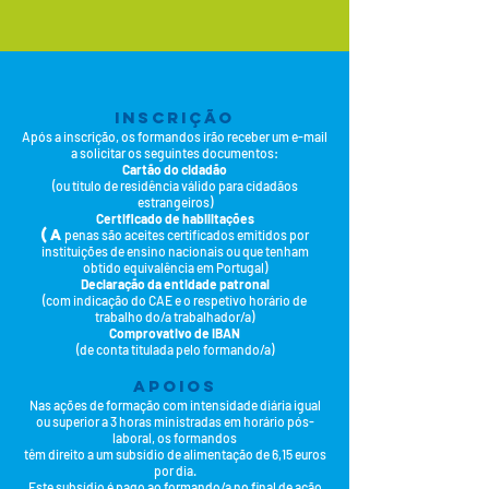
INSCRIÇÃ
O
Após a inscrição
,
os formandos irão receber um e-mail
a solicitar os seguintes documentos:
Cartão do cidadão
(ou título de residência válido para cidadãos
estrangeiros)
Certificado de habilita
ções
(a
penas são aceites certificados emitidos por
instituições de ensino nacionais ou que tenham
obtido equivalência em Portugal)
Declaração da entidade patronal
(com indicação do CAE e o respetivo horário de
trabalho do/a trabalhador/a)
Comprovativo de I
BAN
(de conta titulada pelo formando/a)
APO
IOS
Nas ações de formação com intensidade diária igual
ou superior a 3 horas ministradas em horário pós-
laboral, os formandos
têm direito a um subsídio de alimentação de 6,15
euros
por dia.
Este subsídio é pago ao formando/a no final de ação